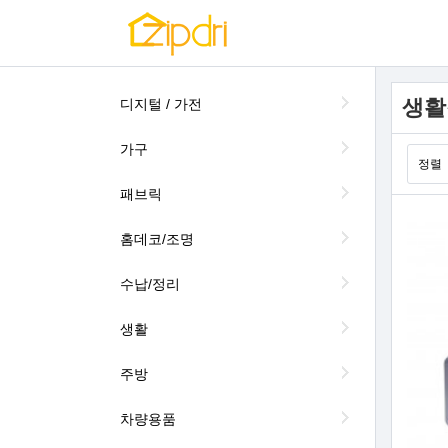
생활
디지털 / 가전
가구
정렬
패브릭
홈데코/조명
수납/정리
생활
주방
차량용품