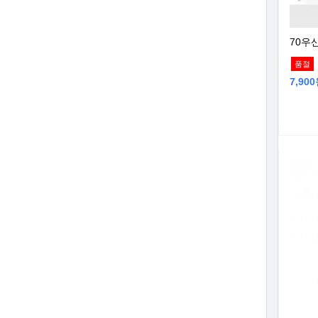
70우
품절
7,90