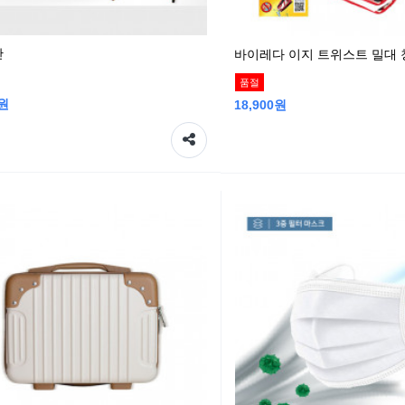
산
바이레다 이지 트위스트 밀대
품절
0원
18,900원