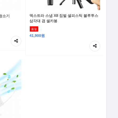
엑스트라 스냅 X8 짐벌 셀피스틱 블루투스
 청소기
삼각대 겸 셀카봉
품절
41,900원