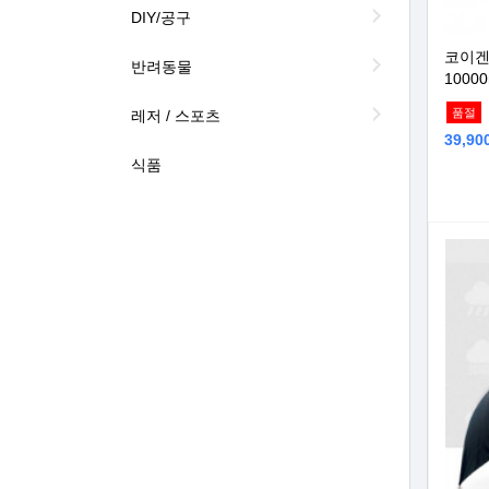
DIY/공구
코이겐
반려동물
10000
품절
레저 / 스포츠
39,9
식품