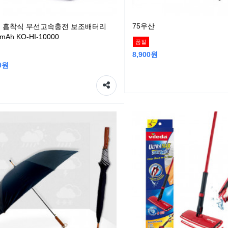
75우산
 흡착식 무선고속충전 보조배터리
mAh KO-HI-10000
품절
8,900원
00원