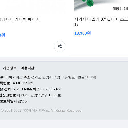
세레니티 레디백 베이지
지키자 데일리 3중필터 마스크 5
1)
13,900원
00원
개인정보
이용약관
주)에이치커머스
주소
경기도 고양시 덕양구 용현로 5번길 50, 3층
등록번호
140-81-37139
은
전화
02-719-6366
팩스
02-719-6377
업신고번호
제 2021-고양덕양구-1636 호
 보호책임자
김영웅
t © 2001-2013 (주)에이치커머스. All Rights Reserved.