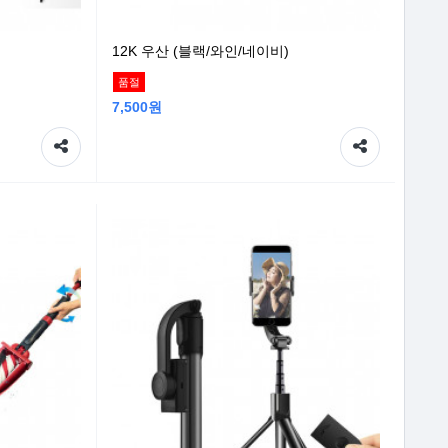
12K 우산 (블랙/와인/네이비)
품절
7,500원