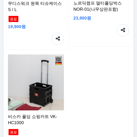
노르딕캠프 멀티폴딩박스
무디스워크 원목 티슈케이스
NOR-01(나무상판포함)
S / L
23,900원
품절
19,900원
비스카 폴딩 쇼핑카트 VK-
HC1000
품절