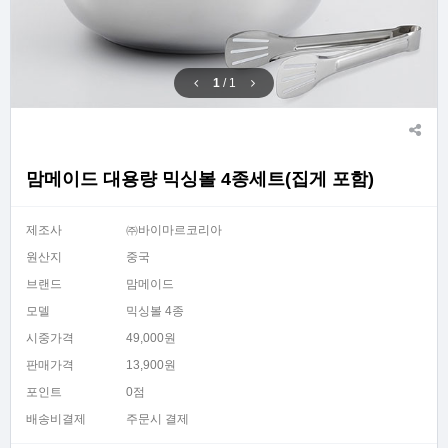
1
/
1
맘메이드 대용량 믹싱볼 4종세트(집게 포함)
제조사
㈜바이마르코리아
원산지
중국
브랜드
맘메이드
모델
믹싱볼 4종
시중가격
49,000원
판매가격
13,900원
포인트
0점
배송비결제
주문시 결제